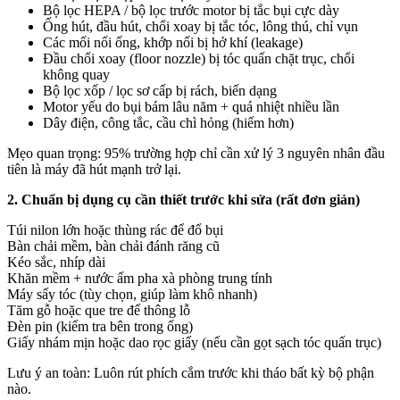
Bộ lọc HEPA / bộ lọc trước motor bị tắc bụi cực dày
Ống hút, đầu hút, chổi xoay bị tắc tóc, lông thú, chỉ vụn
Các mối nối ống, khớp nối bị hở khí (leakage)
Đầu chổi xoay (floor nozzle) bị tóc quấn chặt trục, chổi
không quay
Bộ lọc xốp / lọc sơ cấp bị rách, biến dạng
Motor yếu do bụi bám lâu năm + quá nhiệt nhiều lần
Dây điện, công tắc, cầu chì hỏng (hiếm hơn)
Mẹo quan trọng: 95% trường hợp chỉ cần xử lý 3 nguyên nhân đầu
tiên là máy đã hút mạnh trở lại.
2. Chuẩn bị dụng cụ cần thiết trước khi sửa (rất đơn giản)
Túi nilon lớn hoặc thùng rác để đổ bụi
Bàn chải mềm, bàn chải đánh răng cũ
Kéo sắc, nhíp dài
Khăn mềm + nước ấm pha xà phòng trung tính
Máy sấy tóc (tùy chọn, giúp làm khô nhanh)
Tăm gỗ hoặc que tre để thông lỗ
Đèn pin (kiểm tra bên trong ống)
Giấy nhám mịn hoặc dao rọc giấy (nếu cần gọt sạch tóc quấn trục)
Lưu ý an toàn: Luôn rút phích cắm trước khi tháo bất kỳ bộ phận
nào.