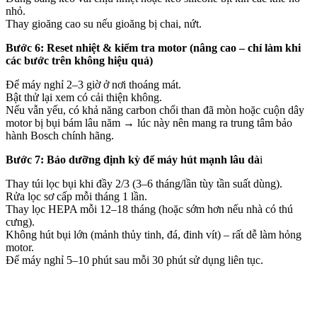
nhỏ.
Thay gioăng cao su nếu gioăng bị chai, nứt.
Bước 6: Reset nhiệt & kiểm tra motor (nâng cao – chỉ làm khi
các bước trên không hiệu quả)
Để máy nghỉ 2–3 giờ ở nơi thoáng mát.
Bật thử lại xem có cải thiện không.
Nếu vẫn yếu, có khả năng carbon chổi than đã mòn hoặc cuộn dây
motor bị bụi bám lâu năm → lúc này nên mang ra trung tâm bảo
hành Bosch chính hãng.
Bước 7: Bảo dưỡng định kỳ để máy hút mạnh lâu dà
i
Thay túi lọc bụi khi đầy 2/3 (3–6 tháng/lần tùy tần suất dùng).
Rửa lọc sơ cấp mỗi tháng 1 lần.
Thay lọc HEPA mỗi 12–18 tháng (hoặc sớm hơn nếu nhà có thú
cưng).
Không hút bụi lớn (mảnh thủy tinh, đá, đinh vít) – rất dễ làm hỏng
motor.
Để máy nghỉ 5–10 phút sau mỗi 30 phút sử dụng liên tục.