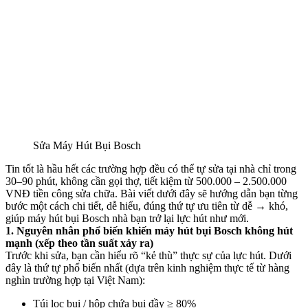
Sửa Máy Hút Bụi Bosch
Tin tốt là hầu hết các trường hợp đều có thể tự sửa tại nhà chỉ trong
30–90 phút, không cần gọi thợ, tiết kiệm từ 500.000 – 2.500.000
VNĐ tiền công sửa chữa. Bài viết dưới đây sẽ hướng dẫn bạn từng
bước một cách chi tiết, dễ hiểu, đúng thứ tự ưu tiên từ dễ → khó,
giúp máy hút bụi Bosch nhà bạn trở lại lực hút như mới.
1. Nguyên nhân phổ biến khiến máy hút bụi Bosch không hút
mạnh (xếp theo tần suất xảy ra)
Trước khi sửa, bạn cần hiểu rõ “kẻ thù” thực sự của lực hút. Dưới
đây là thứ tự phổ biến nhất (dựa trên kinh nghiệm thực tế từ hàng
nghìn trường hợp tại Việt Nam):
Túi lọc bụi / hộp chứa bụi đầy ≥ 80%