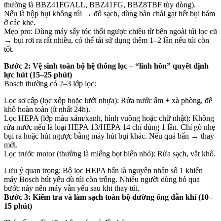
thường là BBZ41FGALL, BBZ41FG, BBZ8TBF tùy dòng).
Nếu là hộp bụi không túi → đổ sạch, dùng bàn chải gạt hết bụi bám
ở các khe.
Mẹo pro: Dùng máy sấy tóc thổi ngược chiều từ bên ngoài túi lọc cũ
→ bụi rơi ra rất nhiều, có thể tái sử dụng thêm 1–2 lần nếu túi còn
tốt.
Bước 2: Vệ sinh toàn bộ hệ thống lọc – “linh hồn” quyết định
lực hút (15–25 phút)
Bosch thường có 2–3 lớp lọc:
Lọc sơ cấp (lọc xốp hoặc lưới nhựa): Rửa nước ấm + xà phòng, để
khô hoàn toàn (ít nhất 24h).
Lọc HEPA (lớp màu xám/xanh, hình vuông hoặc chữ nhật): Không
rửa nước nếu là loại HEPA 13/HEPA 14 chỉ dùng 1 lần. Chỉ gõ nhẹ
bụi ra hoặc hút ngược bằng máy hút bụi khác. Nếu quá bẩn → thay
mới.
Lọc trước motor (thường là miếng bọt biển nhỏ): Rửa sạch, vắt khô.
Lưu ý quan trọng: Bộ lọc HEPA bẩn là nguyên nhân số 1 khiến
máy Bosch hút yếu dù túi còn trống. Nhiều người dùng bỏ qua
bước này nên máy vẫn yếu sau khi thay túi.
Bước 3: Kiểm tra và làm sạch toàn bộ đường ống dẫn khí (10–
15 phút)