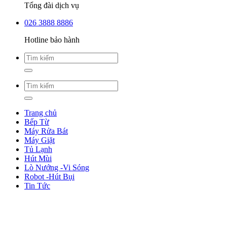
Tổng đài dịch vụ
026 3888 8886
Hotline bảo hành
Trang chủ
Bếp Từ
Máy Rửa Bát
Máy Giặt
Tủ Lạnh
Hút Mùi
Lò Nướng -Vi Sóng
Robot -Hút Bụi
Tin Tức