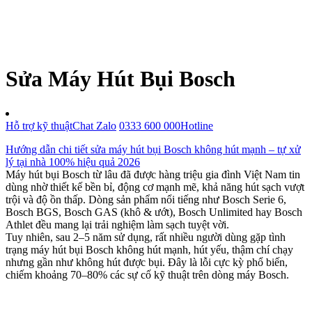
Sửa Máy Hút Bụi Bosch
Hỗ trợ kỹ thuật
Chat Zalo
0333 600 000
Hotline
Hướng dẫn chi tiết sửa máy hút bụi Bosch không hút mạnh – tự xử
lý tại nhà 100% hiệu quả 2026
Máy hút bụi Bosch từ lâu đã được hàng triệu gia đình Việt Nam tin
dùng nhờ thiết kế bền bỉ, động cơ mạnh mẽ, khả năng hút sạch vượt
trội và độ ồn thấp. Dòng sản phẩm nổi tiếng như Bosch Serie 6,
Bosch BGS, Bosch GAS (khô & ướt), Bosch Unlimited hay Bosch
Athlet đều mang lại trải nghiệm làm sạch tuyệt vời.
Tuy nhiên, sau 2–5 năm sử dụng, rất nhiều người dùng gặp tình
trạng máy hút bụi Bosch không hút mạnh, hút yếu, thậm chí chạy
nhưng gần như không hút được bụi. Đây là lỗi cực kỳ phổ biến,
chiếm khoảng 70–80% các sự cố kỹ thuật trên dòng máy Bosch.