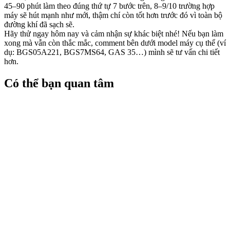
45–90 phút làm theo đúng thứ tự 7 bước trên, 8–9/10 trường hợp
máy sẽ hút mạnh như mới, thậm chí còn tốt hơn trước đó vì toàn bộ
đường khí đã sạch sẽ.
Hãy thử ngay hôm nay và cảm nhận sự khác biệt nhé! Nếu bạn làm
xong mà vẫn còn thắc mắc, comment bên dưới model máy cụ thể (ví
dụ: BGS05A221, BGS7MS64, GAS 35…) mình sẽ tư vấn chi tiết
hơn.
Có thể bạn quan tâm