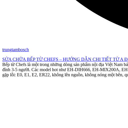
trungtambosch
SỬA CHỮA BẾP TỪ CHEFS – HƯỚNG DẪN CHI TIẾT TỪ A Đ
Bếp từ Chefs là một trong những dòng sản phẩm nội địa Việt Nam bán c
đình 3-5 người. Các model hot như EH-DIH666, EH-MIX200A, EH-IH
gặp lỗi: E0, E1, E2, ER22, không lên nguồn, không nóng một bên, qu