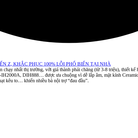
ẾN Z, KHẮC PHỤC 100% LỖI PHỔ BIẾN TẠI NHÀ
hạy nhất thị trường, với giá thành phải chăng (từ 3-8 triệu), thiết kế
2000A, DIH888… được ưa chuộng vì dễ lắp âm, mặt kính Ceramic chị
ạt kêu to… khiến nhiều bà nội trợ “đau đầu”.