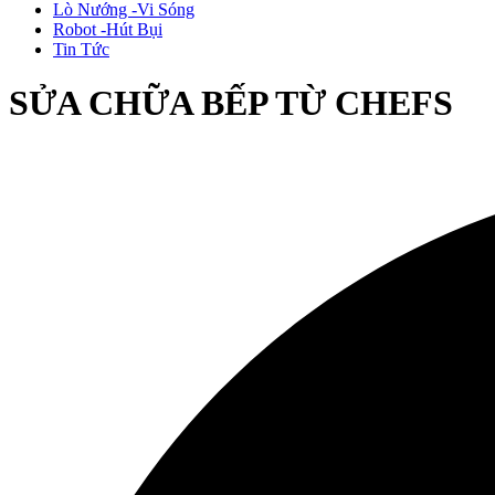
Lò Nướng -Vi Sóng
Robot -Hút Bụi
Tin Tức
SỬA CHỮA BẾP TỪ CHEFS