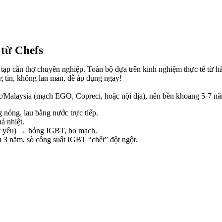
 từ Chefs
hức tạp cần thợ chuyên nghiệp. Toàn bộ dựa trên kinh nghiệm thực tế từ 
ng tin, không lan man, dễ áp dụng ngay!
c/Malaysia (mạch EGO, Copreci, hoặc nội địa), nên bền khoảng 5-7 nă
nóng, lau bằng nước trực tiếp.
á nhiệt.
t yếu) → hỏng IGBT, bo mạch.
 3 năm, sò công suất IGBT “chết” đột ngột.