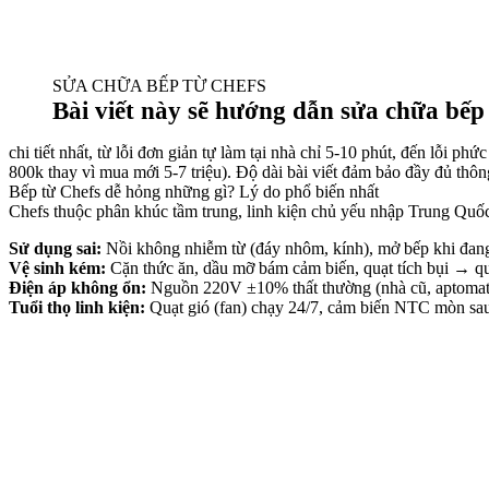
SỬA CHỮA BẾP TỪ CHEFS
Bài viết này sẽ hướng dẫn sửa chữa bếp
chi tiết nhất, từ lỗi đơn giản tự làm tại nhà chỉ 5-10 phút, đến lỗi p
800k thay vì mua mới 5-7 triệu). Độ dài bài viết đảm bảo đầy đủ thô
Bếp từ Chefs dễ hỏng những gì? Lý do phổ biến nhất
Chefs thuộc phân khúc tầm trung, linh kiện chủ yếu nhập Trung Quố
Sử dụng sai:
Nồi không nhiễm từ (đáy nhôm, kính), mở bếp khi đang 
Vệ sinh kém:
Cặn thức ăn, dầu mỡ bám cảm biến, quạt tích bụi → qu
Điện áp không ổn:
Nguồn 220V ±10% thất thường (nhà cũ, aptoma
Tuổi thọ linh kiện:
Quạt gió (fan) chạy 24/7, cảm biến NTC mòn sau