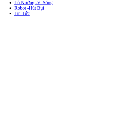
Lò Nướng -Vi Sóng
Robot -Hút Bụi
Tin Tức