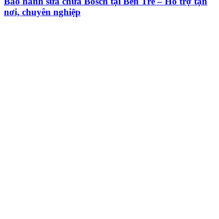
Bảo hành sửa chữa Bosch tại Bến Tre – Hỗ trợ tận
nơi, chuyên nghiệp