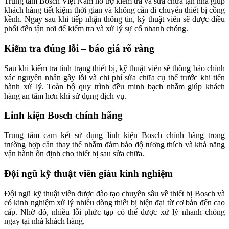
Trung tâm Bosch Việt Nam hỗ trợ kiểm tra và sửa chữa tận nhà giúp
khách hàng tiết kiệm thời gian và không cần di chuyển thiết bị cồng
kềnh. Ngay sau khi tiếp nhận thông tin, kỹ thuật viên sẽ được điều
phối đến tận nơi để kiểm tra và xử lý sự cố nhanh chóng.
Kiểm tra đúng lỗi – báo giá rõ ràng
Sau khi kiểm tra tình trạng thiết bị, kỹ thuật viên sẽ thông báo chính
xác nguyên nhân gây lỗi và chi phí sửa chữa cụ thể trước khi tiến
hành xử lý. Toàn bộ quy trình đều minh bạch nhằm giúp khách
hàng an tâm hơn khi sử dụng dịch vụ.
Linh kiện Bosch chính hãng
Trung tâm cam kết sử dụng linh kiện Bosch chính hãng trong
trường hợp cần thay thế nhằm đảm bảo độ tương thích và khả năng
vận hành ổn định cho thiết bị sau sửa chữa.
Đội ngũ kỹ thuật viên giàu kinh nghiệm
Đội ngũ kỹ thuật viên được đào tạo chuyên sâu về thiết bị Bosch và
có kinh nghiệm xử lý nhiều dòng thiết bị hiện đại từ cơ bản đến cao
cấp. Nhờ đó, nhiều lỗi phức tạp có thể được xử lý nhanh chóng
ngay tại nhà khách hàng.