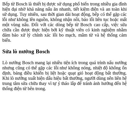
Bếp từ Bosch là thiết bị được sử dụng phổ biến trong nhiều gia đình
hiện đại nhờ khả năng nấu ăn nhanh, tiết kiệm điện và an toàn khi
sử dụng. Tuy nhiên, sau thời gian dài hoạt động, bếp có thể gặp các
lỗi như không lên nguồn, không nhận nồi, báo lỗi liên tục hoặc mất
một vùng nấu. Đối với các dòng bếp từ Bosch cao cấp, việc sửa
chữa cần được thực hiện bởi kỹ thuật viên có kinh nghiệm nhằm
đảm bảo xử lý chính xác lỗi bo mạch, mâm từ và hệ thống cảm
biến.
Sửa lò nướng Bosch
Lò nướng Bosch mang lại nhiều tiện ích trong quá trình nấu nướng
nhưng cũng có thể gặp các lỗi như không nóng, nhiệt độ không ổn
định, bảng điều khiển bị liệt hoặc quạt gió hoạt động bất thường.
Khi lò nướng xuất hiện dấu hiệu bất thường, người dùng nên liên hệ
trung tâm sửa chữa thay vì tự ý tháo lắp để tránh ảnh hưởng đến hệ
thống điện tử bên trong.