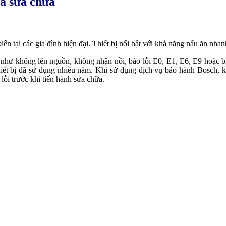
và sửa chữa
 tại các gia đình hiện đại. Thiết bị nổi bật với khả năng nấu ăn nhan
i như không lên nguồn, không nhận nồi, báo lỗi E0, E1, E6, E9 hoặc bị
iết bị đã sử dụng nhiều năm. Khi sử dụng dịch vụ bảo hành Bosch, kỹ 
ỗi trước khi tiến hành sửa chữa.