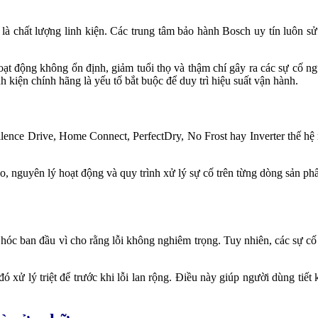
 là chất lượng linh kiện. Các trung tâm bảo hành Bosch uy tín luôn 
oạt động không ổn định, giảm tuổi thọ và thậm chí gây ra các sự cố ngu
 kiện chính hãng là yếu tố bắt buộc để duy trì hiệu suất vận hành.
lence Drive, Home Connect, PerfectDry, No Frost hay Inverter thế hệ 
o, nguyên lý hoạt động và quy trình xử lý sự cố trên từng dòng sản ph
c ban đầu vì cho rằng lỗi không nghiêm trọng. Tuy nhiên, các sự cố 
ó xử lý triệt để trước khi lỗi lan rộng. Điều này giúp người dùng ti