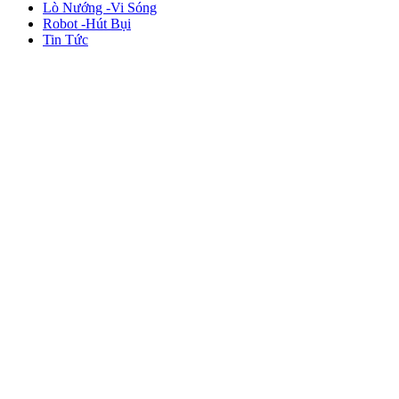
Lò Nướng -Vi Sóng
Robot -Hút Bụi
Tin Tức