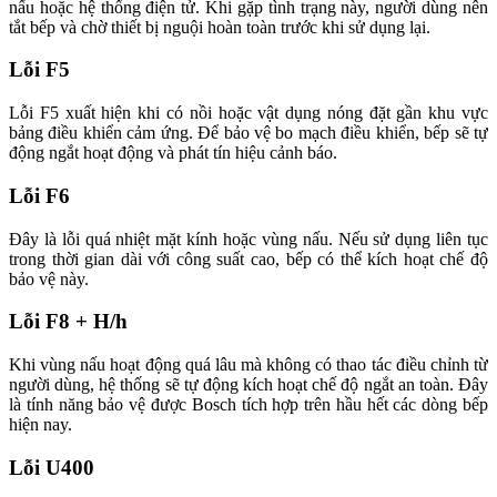
nấu hoặc hệ thống điện tử. Khi gặp tình trạng này, người dùng nên
tắt bếp và chờ thiết bị nguội hoàn toàn trước khi sử dụng lại.
Lỗi F5
Lỗi F5 xuất hiện khi có nồi hoặc vật dụng nóng đặt gần khu vực
bảng điều khiển cảm ứng. Để bảo vệ bo mạch điều khiển, bếp sẽ tự
động ngắt hoạt động và phát tín hiệu cảnh báo.
Lỗi F6
Đây là lỗi quá nhiệt mặt kính hoặc vùng nấu. Nếu sử dụng liên tục
trong thời gian dài với công suất cao, bếp có thể kích hoạt chế độ
bảo vệ này.
Lỗi F8 + H/h
Khi vùng nấu hoạt động quá lâu mà không có thao tác điều chỉnh từ
người dùng, hệ thống sẽ tự động kích hoạt chế độ ngắt an toàn. Đây
là tính năng bảo vệ được Bosch tích hợp trên hầu hết các dòng bếp
hiện nay.
Lỗi U400