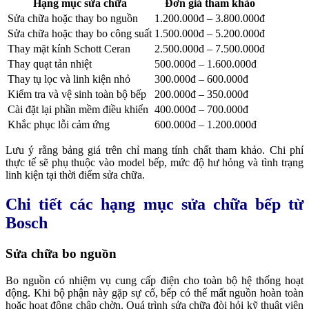
Hạng mục sửa chữa
Đơn giá tham khảo
Sửa chữa hoặc thay bo nguồn
1.200.000đ – 3.800.000đ
Sửa chữa hoặc thay bo công suất
1.500.000đ – 5.200.000đ
Thay mặt kính Schott Ceran
2.500.000đ – 7.500.000đ
Thay quạt tản nhiệt
500.000đ – 1.600.000đ
Thay tụ lọc và linh kiện nhỏ
300.000đ – 600.000đ
Kiểm tra và vệ sinh toàn bộ bếp
200.000đ – 350.000đ
Cài đặt lại phần mềm điều khiển
400.000đ – 700.000đ
Khắc phục lỗi cảm ứng
600.000đ – 1.200.000đ
Lưu ý rằng bảng giá trên chỉ mang tính chất tham khảo. Chi phí
thực tế sẽ phụ thuộc vào model bếp, mức độ hư hỏng và tình trạng
linh kiện tại thời điểm sửa chữa.
Chi tiết các hạng mục sửa chữa bếp từ
Bosch
Sửa chữa bo nguồn
Bo nguồn có nhiệm vụ cung cấp điện cho toàn bộ hệ thống hoạt
động. Khi bộ phận này gặp sự cố, bếp có thể mất nguồn hoàn toàn
hoặc hoạt động chập chờn.
Quá trình sửa chữa đòi hỏi kỹ thuật viên