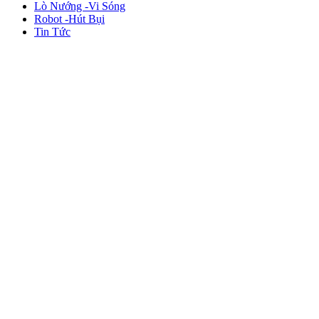
Lò Nướng -Vi Sóng
Robot -Hút Bụi
Tin Tức